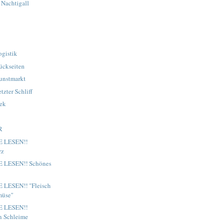
 Nachtigall
ogistik
ückseiten
unstmarkt
tzter Schliff
hek
R
IE LESEN!!
rz
IE LESEN!! Schönes
E LESEN!! "Fleisch
müse"
IE LESEN!!
 Schleime