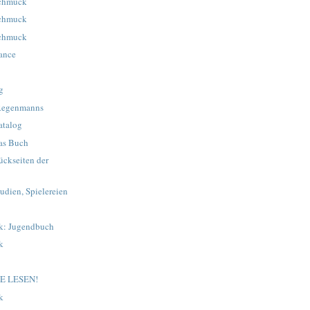
Schmuck
Schmuck
Schmuck
mance
g
 Regenmanns
atalog
as Buch
ückseiten der
udien, Spielereien
ek: Jugendbuch
k
IE LESEN!
k