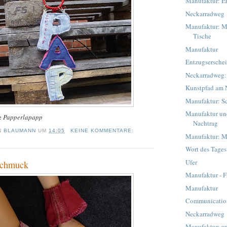
Manufaktur: E
Neckarradweg
Manufaktur: M
Tische
Manufaktur
Entzugsersche
Neckarradweg: 
Kunstpfad am 
Manufaktur: Sc
Manufaktur un
ie
Papperlapapp
Nachtrag
N
BLAUMANN
UM
14:05
KEINE KOMMENTARE:
Manufaktur: M
Wort des Tages
Ufer
Schmuck
Manufaktur - F
Manufaktur
Communicatio
Neckarradweg
Manufaktur: un