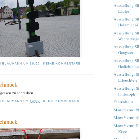
Ausstellung S
Läufer
Ausstellung S
Holzmichl-
Ausstellung S
Wandervoge
Ausstellung S
Gangster
Ausstellung S
N
BLAUMANN
UM
16:55
KEINE KOMMENTARE:
Gedichte le
Ausstellung: 
Erleuchtete
Schmuck
Ausstellung: 
gessen zu schreiben!
Philosoph
Fahrradtour
N
BLAUMANN
UM
14:09
KEINE KOMMENTARE:
Manufaktur: P
Manufaktur: A
Schmuck
Manufaktur: 
Kiste