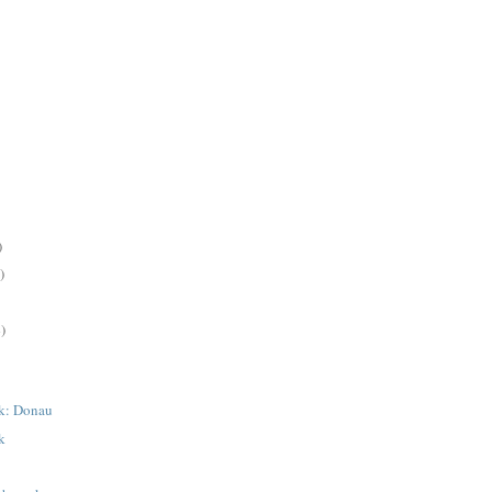
)
)
)
ek: Donau
k