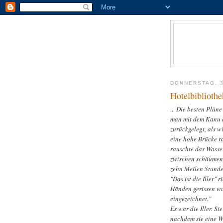
DONNERSTAG, 3
Hotelbiblioth
...
Die besten Pläne 
man mit dem Kanu d
zurückgelegt, als w
eine hohe Brücke ra
rauschte das Wasser
zwischen schäumen
zehn Meilen Stunde
"Das ist die Iller"
Händen gerissen wur
eingezeichnet."
Es war die Iller. S
nachdem sie eine We