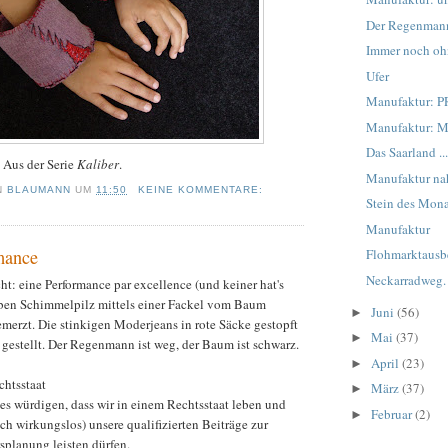
Der Regenmann 
Immer noch oh
Ufer
Manufaktur: P
Manufaktur: 
Das Saarland ..
 Aus der Serie
Kaliber
.
Manufaktur na
N
BLAUMANN
UM
11:50
KEINE KOMMENTARE:
Stein des Mona
Manufaktur
mance
Flohmarktausb
Neckarradweg
t: eine Performance par excellence (und keiner hat's
lben Schimmelpilz mittels einer Fackel vom Baum
Juni
(56)
►
merzt. Die stinkigen Moderjeans in rote Säcke gestopft
Mai
(37)
►
gestellt. Der Regenmann ist weg, der Baum ist schwarz.
April
(23)
►
chtsstaat
März
(37)
►
es würdigen, dass wir in einem Rechtsstaat leben und
Februar
(2)
►
ch wirkungslos) unsere qualifizierten Beiträge zur
splanung leisten dürfen.