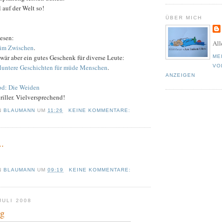
l auf der Welt so!
ÜBER MICH
lesen:
All
 im Zwischen
.
 wär aber ein gutes Geschenk für diverse Leute:
ME
Muntere Geschichten für müde Menschen
.
VO
ANZEIGEN
d: Die Weiden
riller. Vielversprechend!
N
BLAUMANN
UM
11:26
KEINE KOMMENTARE:
..
N
BLAUMANN
UM
09:19
KEINE KOMMENTARE:
JULI 2008
ng