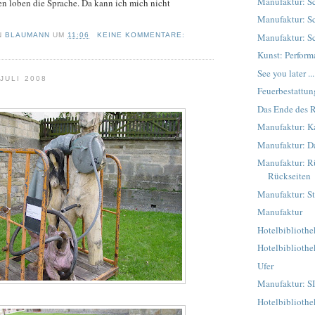
Manufaktur: 
 loben die Sprache. Da kann ich mich nicht
Manufaktur: 
Manufaktur: 
N
BLAUMANN
UM
11:06
KEINE KOMMENTARE:
Kunst: Perfor
See you later ...
JULI 2008
Feuerbestattun
Das Ende des
Manufaktur: K
Manufaktur: D
Manufaktur: R
Rückseiten
Manufaktur: St
Manufaktur
Hotelbiblioth
Hotelbibliothe
Ufer
Manufaktur: S
Hotelbibliothe