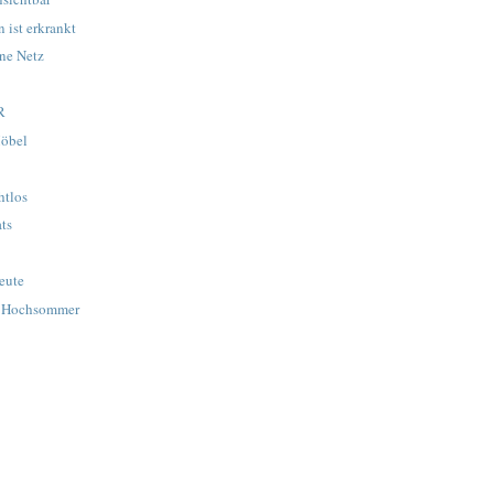
ist erkrankt
ne Netz
R
Möbel
.
htlos
ts
eute
. Hochsommer