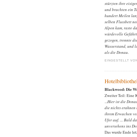
stürzten ihre eisi
und brachten ein T
hundert Meilen lang
selben Flussbett ne
Alpen kam, raste da
würdevolle Gefährti
gezogen, trennte di
Wasserstand, und la
als die Donau
.
EINGESTELLT VO
Hotelbibliothe
Blackwood: Die W
Zweiter Teil: Eine 
...
Hier ist die Dona
die nichts erahnen 
ihrem Erwachen ver
Ufer auf. ... Bald 
unversehens ins Don
Das wurde Ende letz