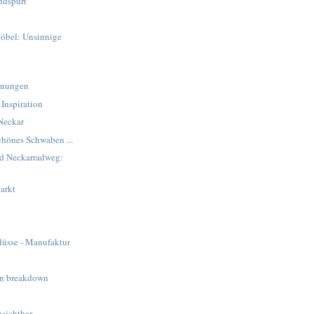
ndspurt
öbel: Unsinnige
inungen
Inspiration
Neckar
hönes Schwaben ...
d Neckarradweg:
arkt
lüsse - Manufaktur
n breakdown
sichtbar