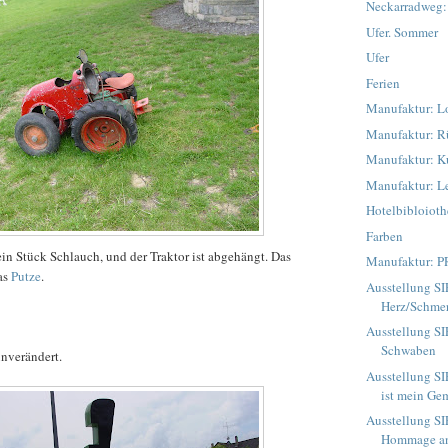
Neckarradweg:
Ufer. Sommer
Ufer
Ferien
Manufaktur: L
Manufaktur: R
Manufaktur: K
Manufaktur: Le
Hotelbibloiot
Farben
 ein Stück Schlauch, und der Traktor ist abgehängt. Das
Manufaktur: P
as
Putze
.
Ausstellung S
Herz/Schme
Ausstellung S
Schwaben
unverändert.
Ausstellung SI
ist mein Ge
Ausstellung S
Hommage an