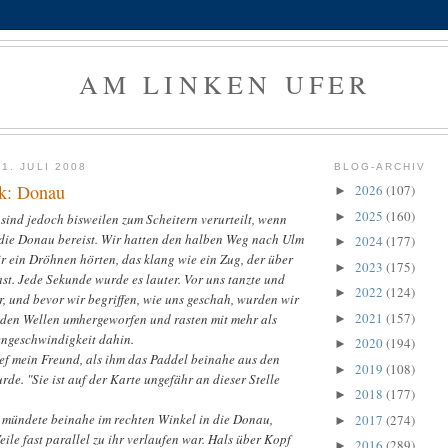
AM LINKEN UFER
1. JULI 2008
BLOG-ARCHIV
ek: Donau
2026
(107)
►
2025
(160)
►
sind jedoch bisweilen zum Scheitern verurteilt, wenn
ie Donau bereist. Wir hatten den halben Weg nach Ulm
2024
(177)
►
ir ein Dröhnen hörten, das klang wie ein Zug, der über
2023
(175)
►
st. Jede Sekunde wurde es lauter. Vor uns tanzte und
2022
(124)
►
, und bevor wir begriffen, wie uns geschah, wurden wir
2021
(157)
den Wellen umhergeworfen und rasten mit mehr als
►
ngeschwindigkeit dahin.
2020
(194)
►
 rief mein Freund, als ihm das Paddel beinahe aus den
2019
(108)
►
de. "Sie ist auf der Karte ungefähr an dieser Stelle
2018
(177)
►
ie mündete beinahe im rechten Winkel in die Donau,
2017
(274)
►
ile fast parallel zu ihr verlaufen war. Hals über Kopf
2016
(289)
►