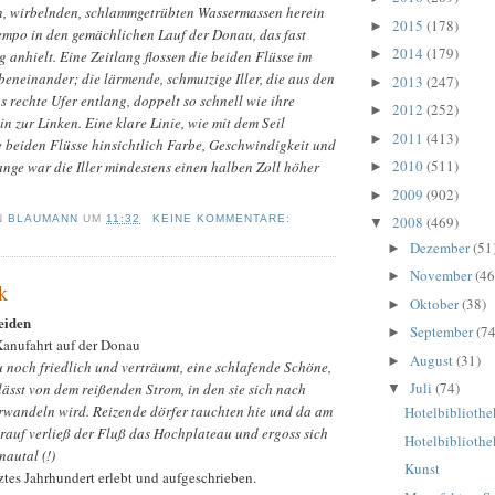
gen, wirbelnden, schlammgetrübten Wassermassen herein
2015
(178)
►
empo in den gemächlichen Lauf der Donau, das fast
2014
(179)
►
 anhielt. Eine Zeitlang flossen die beiden Flüsse im
beneinander; die lärmende, schmutzige Iller, die aus den
2013
(247)
►
s rechte Ufer entlang, doppelt so schnell wie ihre
2012
(252)
►
n zur Linken. Eine klare Linie, wie mit dem Seil
2011
(413)
►
e beiden Flüsse hinsichtlich Farbe, Geschwindigkeit und
2010
(511)
nge war die Iller mindestens einen halben Zoll höher
►
2009
(902)
►
N
BLAUMANN
UM
11:32
KEINE KOMMENTARE:
2008
(469)
▼
Dezember
(51
►
November
(46
►
k
Oktober
(38)
►
eiden
September
(74
►
Kanufahrt auf der Donau
August
(31)
►
u noch friedlich und verträumt, eine schlafende Schöne,
Juli
(74)
lässt von dem reißenden Strom, in den sie sich nach
▼
wandeln wird. Reizende dörfer tauchten hie und da am
Hotelbiblioth
darauf verließ der Fluß das Hochplateau und ergoss sich
Hotelbibliothe
autal (!)
Kunst
tes Jahrhundert erlebt und aufgeschrieben.