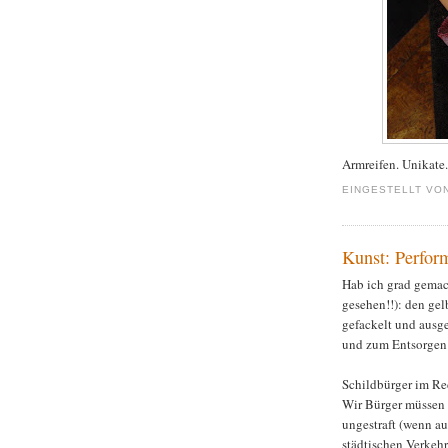
Armreifen. Unikate.
EINGESTELLT VO
Kunst: Perfor
Hab ich grad gemach
gesehen!!): den ge
gefackelt und ausge
und zum Entsorgen 
Schildbürger im Re
Wir Bürger müssen 
ungestraft (wenn au
städtischen Verkehr