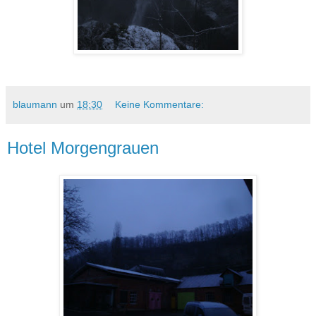
blaumann
um
18:30
Keine Kommentare:
Hotel Morgengrauen