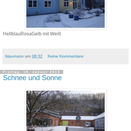
HellblauRosaGelb mit Weiß
blaumann
um
08:32
Keine Kommentare:
Freitag, 18. Januar 2013
Schnee und Sonne